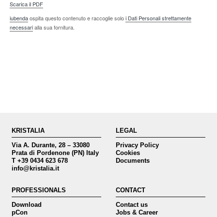
Scarica il PDF
iubenda
ospita questo contenuto e raccoglie solo
i Dati Personali strettamente
necessari
alla sua fornitura.
KRISTALIA
LEGAL
Via A. Durante, 28 – 33080
Privacy Policy
Prata di Pordenone (PN) Italy
Cookies
T +39 0434 623 678
Documents
info@kristalia.it
PROFESSIONALS
CONTACT
Download
Contact us
pCon
Jobs & Career