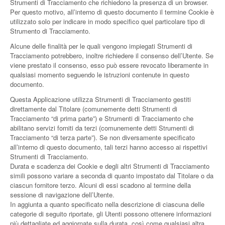
Strumenti di Tracciamento che richiedono la presenza di un browser.
Per questo motivo, all’interno di questo documento il termine Cookie è
utilizzato solo per indicare in modo specifico quel particolare tipo di
Strumento di Tracciamento.
Alcune delle finalità per le quali vengono impiegati Strumenti di
Tracciamento potrebbero, inoltre richiedere il consenso dell’Utente. Se
viene prestato il consenso, esso può essere revocato liberamente in
qualsiasi momento seguendo le istruzioni contenute in questo
documento.
Questa Applicazione utilizza Strumenti di Tracciamento gestiti
direttamente dal Titolare (comunemente detti Strumenti di
Tracciamento “di prima parte”) e Strumenti di Tracciamento che
abilitano servizi forniti da terzi (comunemente detti Strumenti di
Tracciamento “di terza parte”). Se non diversamente specificato
all’interno di questo documento, tali terzi hanno accesso ai rispettivi
Strumenti di Tracciamento.
Durata e scadenza dei Cookie e degli altri Strumenti di Tracciamento
simili possono variare a seconda di quanto impostato dal Titolare o da
ciascun fornitore terzo. Alcuni di essi scadono al termine della
sessione di navigazione dell’Utente.
In aggiunta a quanto specificato nella descrizione di ciascuna delle
categorie di seguito riportate, gli Utenti possono ottenere informazioni
più dettagliate ed aggiornate sulla durata, così come qualsiasi altra