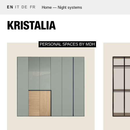
EN
IT
DE
FR
Home
—
Night systems
PERSONAL SPACES BY MDH