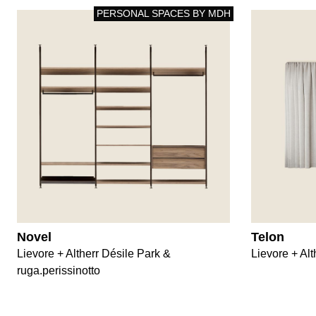
PERSONAL SPACES BY MDH
Novel
Telon
Lievore + Altherr Désile Park &
Lievore + Alt
ruga.perissinotto