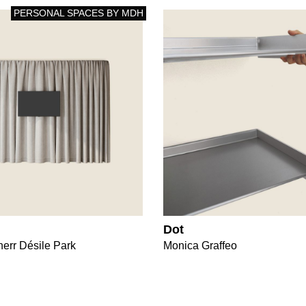
PERSONAL SPACES BY MDH
Dot
herr Désile Park
Monica Graffeo